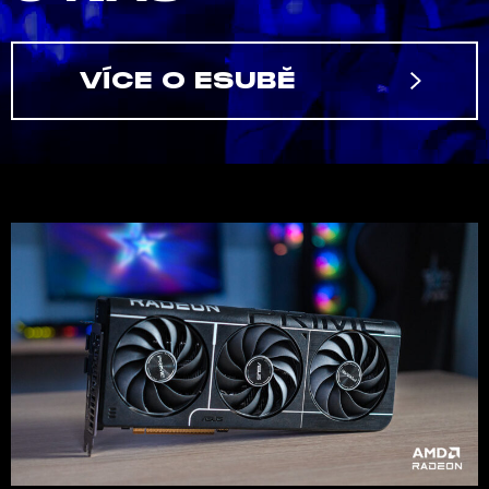
VÍCE O ESUBĚ
V
y
z
k
o
u
š
e
l