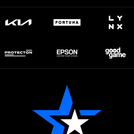
í
b
š
a
í
r
l
v
e
á
M
n
c
o
é
h
r
p
e
ř
í
b
ě
h
y