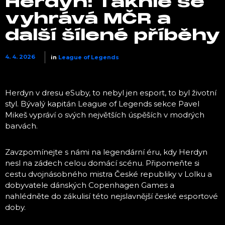
Herdyn: Takhle se
vyhrává MČR a
další šílené příběhy
4. 4. 2026
in
League of Legends
Herdyn v dresu eSuby, to nebyl jen esport, to byl životní
styl. Bývalý kapitán League of Legends sekce Pavel
Mikeš vypráví o svých největších úspěších v modrých
barvách.
Zavzpomínejte s námi na legendární éru, kdy Herdyn
nesl na zádech celou domácí scénu. Připomeňte si
cestu dvojnásobného mistra České republiky v Lolku a
dobyvatele dánských Copenhagen Games a
nahlédněte do zákulisí této nejslavnější české esportové
doby.